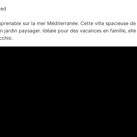
ied
imprenable sur la mer Méditerranée. Cette villa spacieuse d
n jardin paysager. Idéale pour des vacances en famille, elle
cchio.